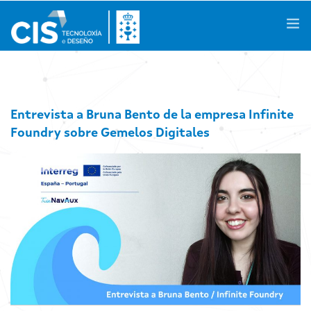
Galego
|
Castellano
|
English
Entrevista a Bruna Bento de la empresa Infinite
Foundry sobre Gemelos Digitales
Conócenos
Áreas de Conocimiento
Actividades
Proyectos de I+D+i
Casos de Éxito
Espacios