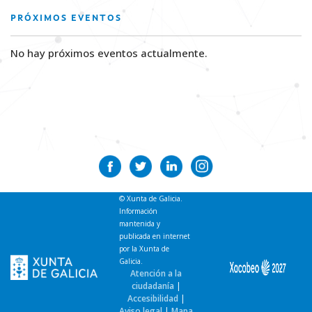
PRÓXIMOS EVENTOS
No hay próximos eventos actualmente.
© Xunta de Galicia.
Información
mantenida y
publicada en internet
por la Xunta de
Galicia.
Atención a la
ciudadanía
|
Accesibilidad
|
Aviso legal
|
Mapa