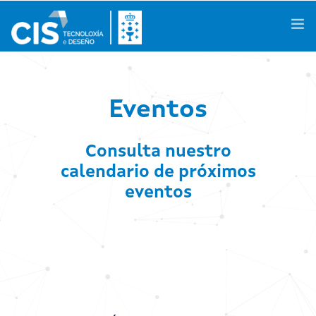
Galego
|
Castellano
|
English
Eventos
Consulta nuestro
Conócenos
calendario de próximos
Áreas de Conocimiento
eventos
Actividades
Proyectos de I+D+i
Casos de Éxito
Espacios