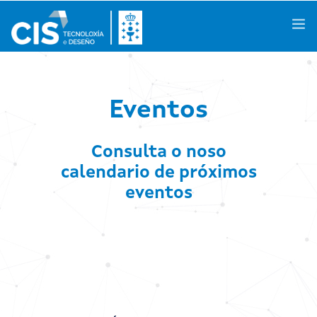
Galego
|
Castellano
|
English
Eventos
Consulta o noso
Coñécenos
calendario de próximos
Áreas de Coñecemento
eventos
Actividades
Proxectos de I+D+i
Casos de Éxito
Espazos