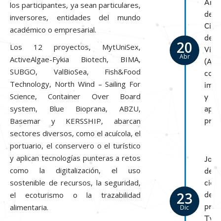
Anál
los participantes, ya sean particulares,
del
inversores, entidades del mundo
Cicl
académico o empresarial.
de
20
Los 12 proyectos, MytUniSex,
Vida
Abr
ActiveAlgae-Fykia Biotech, BIMA,
(ACV
SUBGO, ValBioSea, Fish&Food
conc
Technology, North Wind – Sailing For
imp
Science, Container Over Board
y
system, Blue Bioprana, ABZU,
apli
Basemar y KERSSHIP, abarcan
prác
sectores diversos, como el acuícola, el
portuario, el conservero o el turístico
y aplican tecnologías punteras a retos
Jorn
como la digitalización, el uso
de
sostenible de recursos, la seguridad,
cier
23
el ecoturismo o la trazabilidad
del
alimentaria.
Dic
proy
Twi