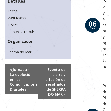
Detalles
Real
virt
Fecha:
y
29/03/2022
aum
06
Hora:
caso
Nov
prác
11:30h. - 18:30h.
y
Organizador
opor
para
Sherpa do Mar
tran
tu
nego
«
Jornada –
Evento de
La evolución
cierre y
en las
difusión de
Comunicaciones
resultados
Pres
Digitales
de SHERPA
de
DO MAR
»
Pilo
de
Gem