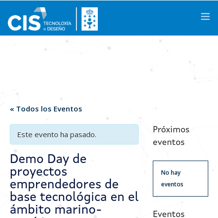
Galego
|
Castellano
|
English
Conócenos
« Todos los Eventos
Áreas de Conocimiento
Próximos
Este evento ha pasado.
eventos
Actividades
Demo Day de
proyectos
Proyectos de I+D+i
No hay
emprendedores de
eventos
Casos de Éxito
base tecnológica en el
ámbito marino-
Espacios
Eventos