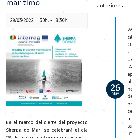
marítimo
anteriores
Actualidad
29/03/2022 11:30h.
-
18:30h.
Contacto
Web
técn
OPE
-
La
IA
apli
al
26
nego
May
del
pote
tecn
a
En el marco del cierre del proyecto
la
Sherpa do Mar, se celebrará el día
imp
29 de marzo
en formato presencial