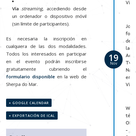
Vigo
Vía
streaming,
accediendo desde
un ordenador o dispositivo móvil
(sin límite de participantes).
Jorn
form
Es necesaria la inscripción en
de
cualquiera de las dos modalidades.
la
Todos los interesados en participar
19
Aca
en el evento podrán inscribirse
Nov
Twi
gratuitamente cubriendo el
Nav
formulario disponible
en la web de
en
Sherpa do Mar.
Vigo
+ GOOGLE CALENDAR
Web
+ EXPORTACIÓN DE ICAL
técn
OPE
-