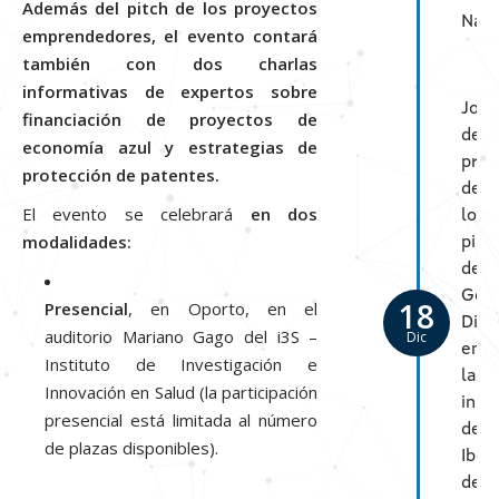
Además del pitch de los proyectos
Nav
emprendedores, el evento contará
también con dos charlas
informativas de expertos sobre
Jorn
financiación de proyectos de
de
economía azul y estrategias de
pres
protección de patentes.
de
El evento se celebrará
en dos
los
modalidades:
pilo
de
Gem
18
Presencial
, en Oporto, en el
Digi
auditorio Mariano Gago del i3S –
Dic
en
Instituto de Investigación e
las
Innovación en Salud (la participación
inst
presencial está limitada al número
de
de plazas disponibles).
Iber
de