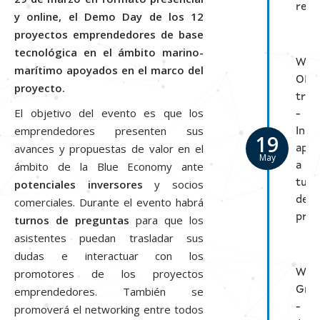
real
y online, el Demo Day de los 12
proyectos emprendedores de base
tecnológica en el ámbito marino-
Web
marítimo apoyados en el marco del
OPE
proyecto
.
tran
El objetivo del evento es que los
-
emprendedores presenten sus
Inno
19
avances y propuestas de valor en el
apli
May
ámbito de la Blue Economy ante
a
tu
potenciales inversores
y socios
desa
comerciales. Durante el evento habrá
prof
turnos de preguntas
para que los
asistentes puedan trasladar sus
dudas e interactuar con los
promotores de los proyectos
Wor
Gre
emprendedores. También se
-
promoverá el networking entre todos