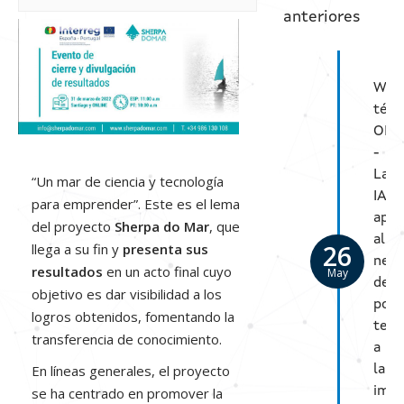
anteriores
Actualidad
Contacto
Web
técn
OPE
-
La
“Un mar de ciencia y tecnología
IA
para emprender”. Este es el lema
apli
del proyecto
Sherpa do Mar
, que
al
26
llega a su fin y
presenta sus
nego
resultados
en un acto final cuyo
May
del
objetivo es dar visibilidad a los
pote
logros obtenidos, fomentando la
tecn
transferencia de conocimiento.
a
En líneas generales, el proyecto
la
se ha centrado en promover la
imp