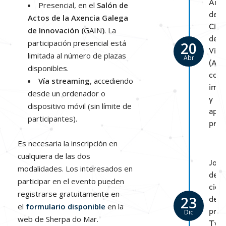
Anál
Presencial, en el
Salón de
del
Actos de la Axencia Galega
Cicl
de Innovación (
GAIN
)
. La
de
participación presencial está
20
Vida
limitada al número de plazas
Abr
(ACV
disponibles.
conc
Vía streaming
, accediendo
imp
desde un ordenador o
y
dispositivo móvil (sin límite de
apli
participantes).
prác
Es necesaria la inscripción en
cualquiera de las dos
Jorn
modalidades. Los interesados en
de
participar en el evento pueden
cier
registrarse gratuitamente en
23
del
el
formulario disponible
en la
Dic
proy
web de Sherpa do Mar.
Twi