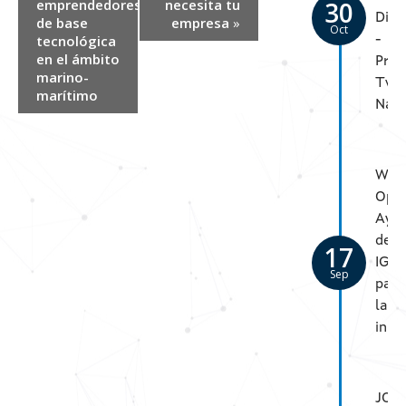
emprendedores
necesita tu
30
Digi
de base
empresa
»
Oct
tecnológica
-
en el ámbito
Proy
marino-
Twi
marítimo
Nav
Web
Open
Ayu
del
17
IGA
Sep
para
la
inno
JOR