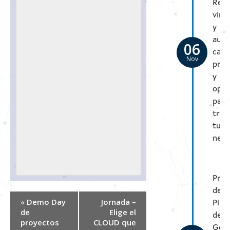
Real
virt
y
aum
06
caso
Nov
prác
y
opor
para
tran
tu
nego
Pres
de
«
Demo Day
Jornada –
Pilo
de
Elige el
de
proyectos
CLOUD que
Gem