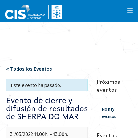
Galego
|
Castellano
|
English
Conócenos
« Todos los Eventos
Áreas de Conocimiento
Próximos
Este evento ha pasado.
eventos
Actividades
Evento de cierre y
difusión de resultados
Proyectos de I+D+i
No hay
de SHERPA DO MAR
eventos
Casos de Éxito
31/03/2022 11:00h.
-
13:00h.
Espacios
Eventos