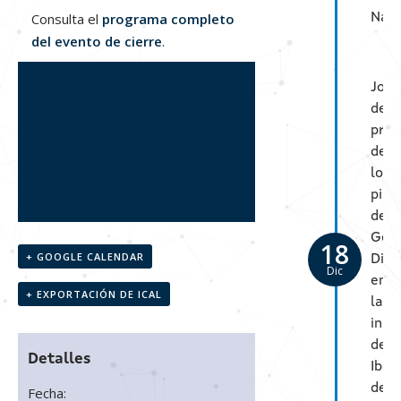
Consulta el
programa completo
Nav
del evento de cierre
.
Jorn
de
pres
de
los
pilo
de
Gem
18
+ GOOGLE CALENDAR
Digi
Dic
en
+ EXPORTACIÓN DE ICAL
las
inst
de
Detalles
Iber
de
Fecha: