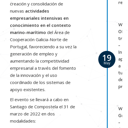
real
creación y consolidación de
nuevas
actividades
empresariales intensivas en
conocimiento en el contexto
Web
marino-marítimo
del Área de
OPE
Cooperación Galicia-Norte de
tran
-
Portugal, favoreciendo a su vez la
Inno
generación de empleo y
19
apli
aumentando la competitividad
May
a
empresarial a través del fomento
tu
de la innovación y el uso
desa
coordinado de los sistemas de
prof
apoyo existentes.
El evento se llevará a cabo en
Santiago de Compostela el 31 de
Wor
marzo de 2022 en dos
Gre
modalidades:
-