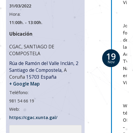
Vigo
31/03/2022
Hora:
11:00h. - 13:00h.
Jorn
form
Ubicación
de
CGAC, SANTIAGO DE
la
COMPOSTELA
19
Aca
Nov
Twi
Rúa de Ramón del Valle Inclán, 2
Nav
Santiago de Compostela
,
A
en
Coruña
15703
España
Vigo
+ Google Map
Teléfono:
981 54 66 19
Web
Web:
técn
https://cgac.xunta.gal/
OPE
-