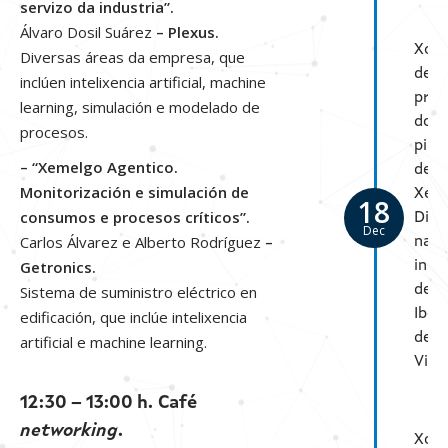
servizo da industria”.
Álvaro Dosil Suárez
– Plexus.
Xor
Diversas áreas da empresa, que
de
inclúen intelixencia artificial, machine
pres
learning, simulación e modelado de
dos
procesos.
pilo
– “Xemelgo Agentico.
de
Monitorización e simulación de
Xem
18
consumos e procesos críticos”.
Dixit
Dec
Carlos Álvarez e Alberto Rodríguez
–
nas
Getronics.
inst
de
Sistema de suministro eléctrico en
Iber
edificación, que inclúe intelixencia
de
artificial e machine learning.
Vigo
12:30 – 13:00 h.
Café
networking
.
Xor