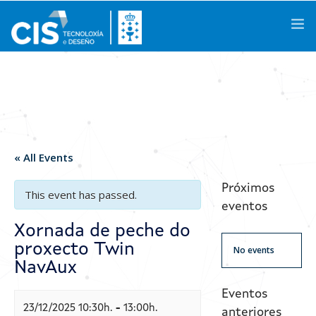
Galego
|
Castellano
|
English
About us
« All Events
Knowledge Areas
Próximos
This event has passed.
eventos
Activities
Xornada de peche do
proxecto Twin
R&D Projects
No events
NavAux
Success Stories
Eventos
23/12/2025 10:30h.
-
13:00h.
Spaces
anteriores