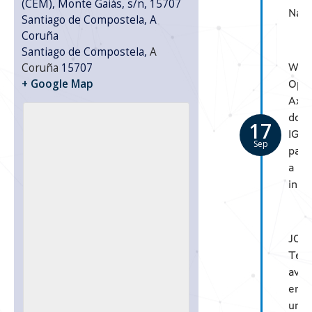
(CEM), Monte Gaiás, s/n, 15707
Nav
Santiago de Compostela, A
Coruña
Santiago de Compostela
,
A
Coruña
15707
Web
+ Google Map
Open
Axu
do
17
IGA
Sep
para
a
inno
JOR
Tecn
avan
en
un