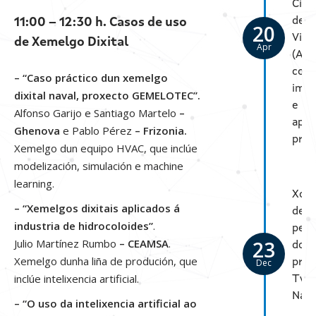
Cicl
de
11:00 – 12:30 h. Casos de uso
20
Vida
de Xemelgo Dixital
Apr
(ACV
conc
– “Caso práctico dun xemelgo
imp
dixital naval, proxecto GEMELOTEC”.
e
Alfonso Garijo e Santiago Martelo
–
apli
Ghenova
e Pablo Pérez
– Frizonia.
prác
Xemelgo dun equipo HVAC, que inclúe
modelización, simulación e machine
learning.
Xor
– “Xemelgos dixitais aplicados á
de
industria de hidrocoloides”
.
pec
23
Julio Martínez Rumbo
– CEAMSA
.
do
Xemelgo dunha liña de produción, que
Dec
prox
inclúe intelixencia artificial.
Twi
Nav
– “O uso da intelixencia artificial ao