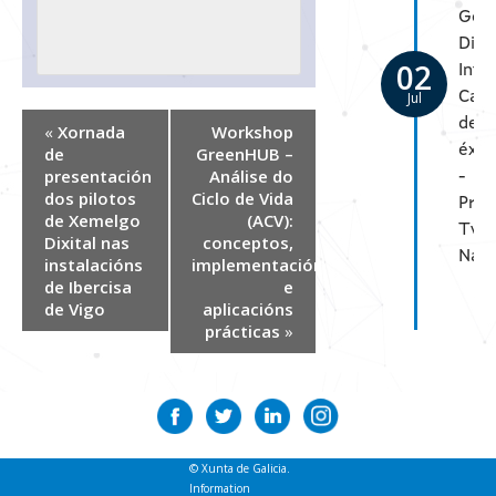
Gem
Digi
02
Inte
Jul
Cas
de
«
Xornada
Workshop
éxit
de
GreenHUB –
presentación
Análise do
-
dos pilotos
Ciclo de Vida
Proy
de Xemelgo
(ACV):
Twi
Dixital nas
conceptos,
Nav
instalacións
implementación
de Ibercisa
e
de Vigo
aplicacións
prácticas
»
© Xunta de Galicia.
Information