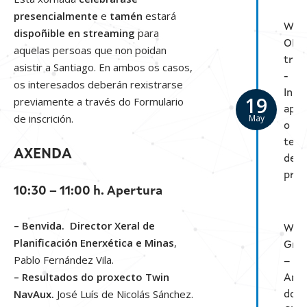
presencialmente
e
tamén
estará
Web
dispoñible en streaming
para
OPE
aquelas persoas que non poidan
tran
asistir a Santiago. En ambos os casos,
-
os interesados deberán rexistrarse
Inno
19
previamente a través do Formulario
apli
de inscrición.
May
o
teu
AXENDA
des
prof
10:30 – 11:00 h. Apertura
– Benvida. Director Xeral de
Wor
Planificación Enerxética e Minas
,
Gre
Pablo Fernández Vila.
–
– Resultados do proxecto Twin
Anál
NavAux.
José Luís de Nicolás Sánchez.
do