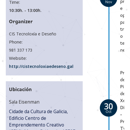
Time:
Nov
prác
e
10:30h. - 13:00h.
opor
Organizer
para
tran
CIS Tecnoloxía e Deseño
o
Phone:
teu
981 337 173
nego
Website:
http://cistecnoloxiaedeseno.gal
Pres
de
Pilo
Ubicación
de
Xem
Sala Eisenman
30
Dixit
Cidade da Cultura de Galicia,
Oct
-
Edificio Centro de
Prox
Emprendemento Creativo
Twi