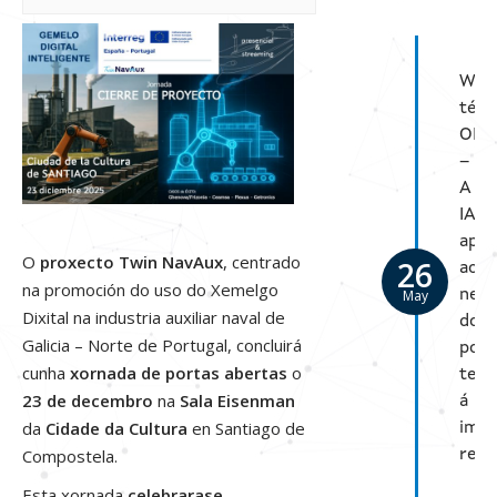
Current news
Web
Contact
técn
OPE
–
A
IA
apli
O
proxecto Twin NavAux
, centrado
26
ao
na promoción do uso do Xemelgo
May
nego
Dixital na industria auxiliar naval de
do
Galicia – Norte de Portugal, concluirá
pote
cunha
xornada de portas abertas
o
tecn
23 de decembro
na
Sala Eisenman
á
da
Cidade da Cultura
en Santiago de
imp
Compostela.
real
Esta xornada
celebrarase