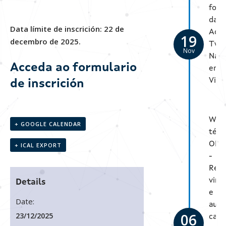
form
da
Data límite de inscrición: 22 de
Aca
19
decembro de 2025.
Twi
Nov
Nav
Acceda ao formulario
en
Vigo
de inscrición
Web
+ GOOGLE CALENDAR
técn
OPE
+ ICAL EXPORT
-
Real
virt
Details
e
Date:
aum
06
23/12/2025
caso