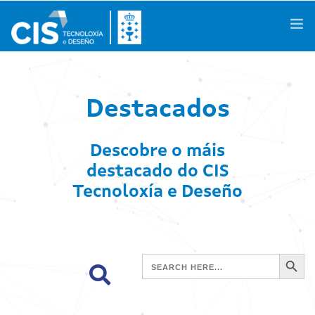
Galego
|
Castellano
|
English
Destacados
Descobre o máis
Coñécenos
destacado do CIS
Áreas de Coñecemento
Tecnoloxía e Deseño
Actividades
Proxectos de I+D+i
SEARCH BUTTON
SEARCH
FOR:
Casos de Éxito
Espazos