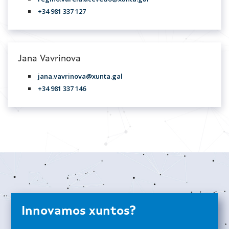
+34 981 337 127
Jana Vavrinova
jana.vavrinova@xunta.gal
+34 981 337 146
Innovamos xuntos?