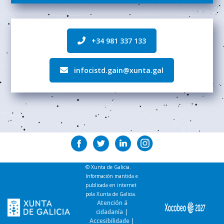
+34 981 337 133
infocistd.gain@xunta.gal
© Xunta de Galicia.
Información mantida e
publicada en internet
pola Xunta de Galicia.
Atención á
cidadanía
|
Accesibilidade
|