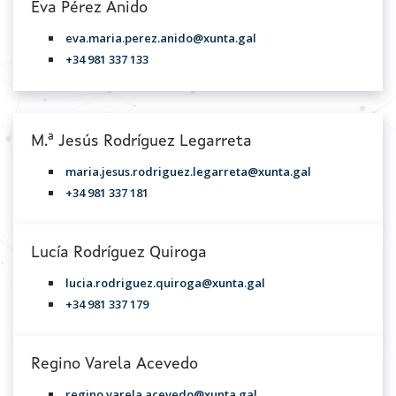
Eva Pérez Anido
eva.maria.perez.anido@xunta.gal
+34 981 337 133
M.ª Jesús Rodríguez Legarreta
maria.jesus.rodriguez.legarreta@xunta.gal
+34 981 337 181
Lucía Rodríguez Quiroga
lucia.rodriguez.quiroga@xunta.gal
+34 981 337 179
Regino Varela Acevedo
regino.varela.acevedo@xunta.gal