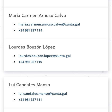
María Carmen Arnoso Calvo
maria.carmen.arnoso.calvo@xunta.gal
+34 981 337 114
Lourdes Bouzón López
lourdes.bouzon.lopez@xunta.gal
+34 981 337 115
Lui Candales Manso
lui.candales.manso@xunta.gal
+34 981 337 111