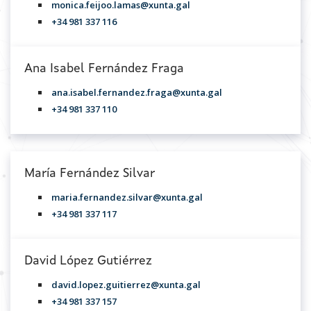
monica.feijoo.lamas@xunta.gal
+34 981 337 116
Ana Isabel Fernández Fraga
ana.isabel.fernandez.fraga@xunta.gal
+34 981 337 110
María Fernández Silvar
maria.fernandez.silvar@xunta.gal
+34 981 337 117
David López Gutiérrez
david.lopez.guitierrez@xunta.gal
+34 981 337 157