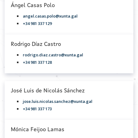
Ángel Casas Polo
angel.casas.polo@xunta.gal
+34 981 337 129
Rodrigo Díaz Castro
rodrigo.diaz.castro@xunta.gal
+34 981 337 128
José Luis de Nicolás Sánchez
jose.luis.nicolas.sanchez@xunta.gal
+34 981 337 173
Mónica Feijoo Lamas