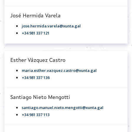
José Hermida Varela
jose.hermida.varela@xunta.gal
+34 981 337 121
Esther Vázquez Castro
maria.esther.vazquez.castro@xunta.gal
+34 981 337 136
Santiago Nieto Mengotti
santiago.manuel.nieto.mengotti@xunta.gal
+34 981 337 113