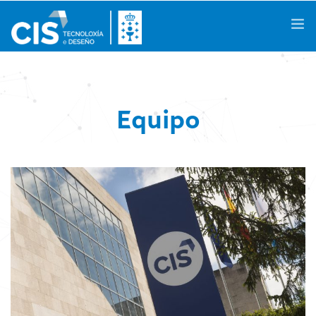
Galego
|
Castellano
|
English
Equipo
Coñécenos
Áreas de Coñecemento
Actividades
Proxectos de I+D+i
Casos de Éxito
Espazos