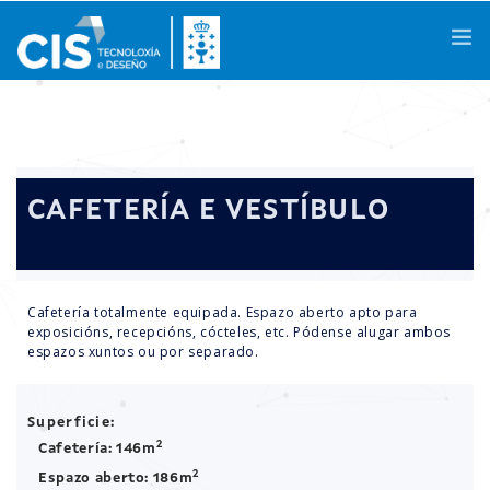
Galego
|
Castellano
|
English
CAFETERÍA E VESTÍBULO
Coñécenos
Áreas de Coñecemento
Cafetería totalmente equipada. Espazo aberto apto para
exposicións, recepcións, cócteles, etc. Pódense alugar ambos
Actividades
espazos xuntos ou por separado.
Proxectos de I+D+i
Superficie:
Casos de Éxito
2
Cafetería: 146m
2
Espazo aberto: 186m
Espazos