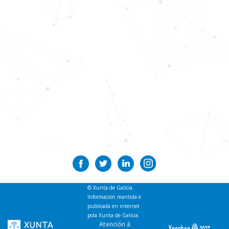
© Xunta de Galicia.
Información mantida e
publicada en internet
pola Xunta de Galicia.
Atención á